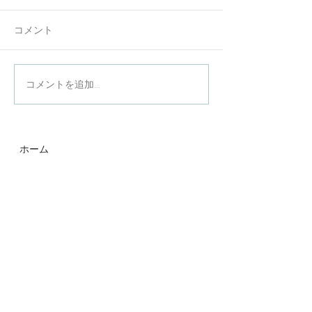
コメント
夏季休業のお知
年末年始休業のお知らせ
コメントを追加…
ホーム
会社紹介
事業紹介
サステナビリティ
採用情報
お知らせ