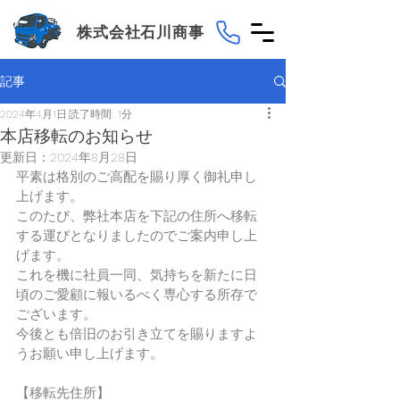
株式会社石川商事
記事
2024年4月1日
読了時間: 1分
本店移転のお知らせ
更新日：
2024年8月28日
平素は格別のご高配を賜り厚く御礼申し
上げます。
このたび、弊社本店を下記の住所へ移転
する運びとなりましたのでご案内申し上
げます。
これを機に社員一同、気持ちを新たに日
頃のご愛顧に報いるべく専心する所存で
ございます。
今後とも倍旧のお引き立てを賜りますよ
うお願い申し上げます。
【移転先住所】